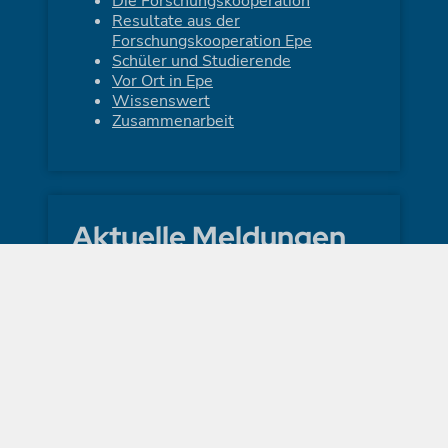
Die Forschungskooperation
Resultate aus der
Forschungskooperation Epe
Schüler und Studierende
Vor Ort in Epe
Wissenswert
Zusammenarbeit
Aktuelle Meldungen
Ihre Meinung ist gefragt! Jetzt
teilnehmen!
Forschungsprojekt zum
Kavernenmonitoring auf Copernicus-
Forum vorgestellt
Boden & Gewässer im Fokus:
Einblicke aus dem Kavernenfeld Epe
Einladung zur nächsten
Bürgerinformation