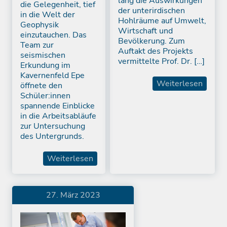
lang die Auswirkungen
die Gelegenheit, tief
der unterirdischen
in die Welt der
Hohlräume auf Umwelt,
Geophysik
Wirtschaft und
einzutauchen. Das
Bevölkerung. Zum
Team zur
Auftakt des Projekts
seismischen
vermittelte Prof. Dr. […]
Erkundung im
Kavernenfeld Epe
Weiterlesen
öffnete den
Schüler:innen
spannende Einblicke
in die Arbeitsabläufe
zur Untersuchung
des Untergrunds.
Weiterlesen
27. März 2023