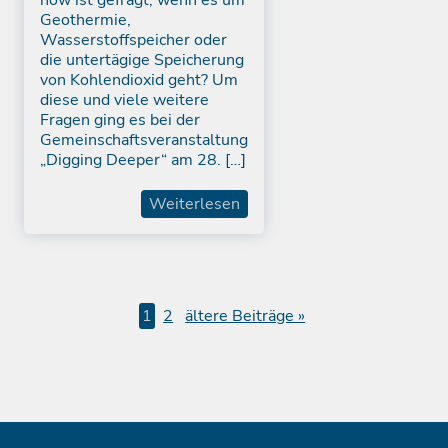
how ist gefragt, wenn es um
Geothermie,
Wasserstoffspeicher oder
die untertägige Speicherung
von Kohlendioxid geht? Um
diese und viele weitere
Fragen ging es bei der
Gemeinschaftsveranstaltung
„Digging Deeper“ am 28. […]
Weiterlesen
Seitennummerierung
1
2
ältere Beiträge »
der
Beiträge