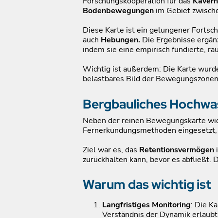
Forschungskooperation für das
Kavern
Bodenbewegungen
im Gebiet zwisc
Diese Karte ist ein gelungener Fortsc
auch
Hebungen.
Die Ergebnisse ergän
indem sie eine empirisch fundierte, r
Wichtig ist außerdem: Die Karte wurde
belastbares Bild der Bewegungszonen
Bergbauliches Hochwas
Neben der reinen Bewegungskarte wi
Fernerkundungsmethoden eingesetzt,
Ziel war es, das
Retentionsvermögen
i
zurückhalten kann, bevor es abfließt. 
Warum das wichtig ist
Langfristiges Monitoring
: Die K
Verständnis der Dynamik erlaubt