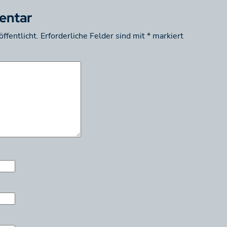
entar
ffentlicht.
Erforderliche Felder sind mit
*
markiert