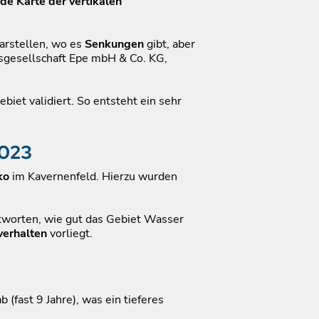
e Karte der vertikalen
darstellen, wo es
Senkungen
gibt, aber
sgesellschaft Epe mbH & Co. KG,
iet validiert. So entsteht ein sehr
2023
ko
im Kavernenfeld. Hierzu wurden
ntworten, wie gut das Gebiet Wasser
verhalten
vorliegt.
(fast 9 Jahre), was ein tieferes