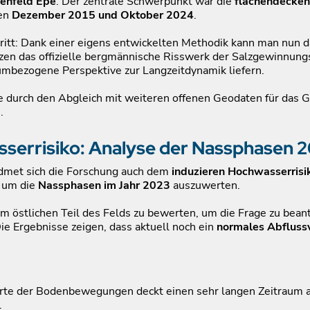
enfeld Epe
. Der zentrale Schwerpunkt war die
flächendeckend
hen
Dezember 2015 und Oktober 2024
.
hritt: Dank einer eigens entwickelten Methodik kann man nun 
zen das offizielle bergmännische Risswerk der Salzgewinnung
aumbezogene Perspektive zur Langzeitdynamik liefern.
 durch den Abgleich mit weiteren offenen Geodaten für das Geb
.
serrisiko: Analyse der Nassphasen 
dmet sich die Forschung auch dem
induzieren Hochwasserrisi
 um die
Nassphasen im Jahr 2023
auszuwerten.
m östlichen Teil des Felds zu bewerten, um die Frage zu bea
Die Ergebnisse zeigen, dass aktuell noch ein
normales Abfluss
arte der Bodenbewegungen deckt einen sehr langen Zeitraum ab 
.