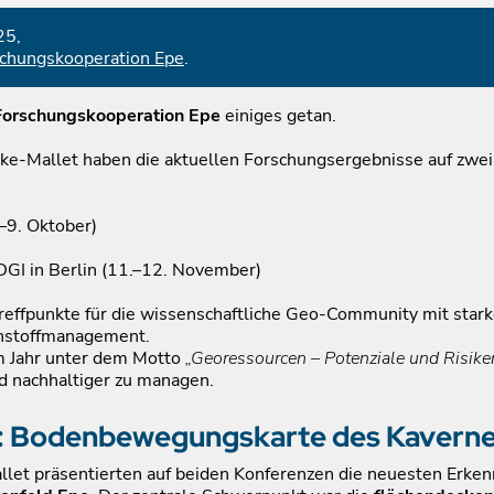
25,
schungskooperation Epe
.
Forschungskooperation Epe
einiges getan.
erke-Mallet haben die aktuellen Forschungsergebnisse auf zw
.–9. Oktober)
GI in Berlin (11.–12. November)
Treffpunkte für die wissenschaftliche Geo-Community mit star
Rohstoffmanagement.
m Jahr unter dem Motto
„Georessourcen – Potenziale und Risike
nd nachhaltiger zu managen.
t: Bodenbewegungskarte des Kaverne
llet präsentierten auf beiden Konferenzen die neuesten Erken