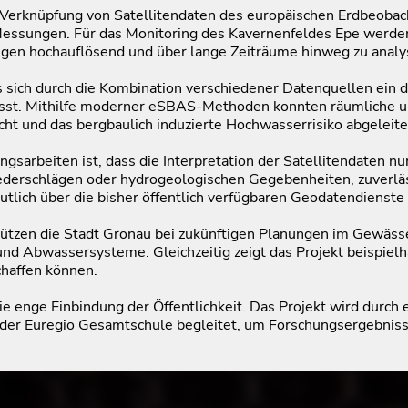
e Verknüpfung von Satellitendaten des europäischen Erdbeob
sungen. Für das Monitoring des Kavernenfeldes Epe werden
gen hochauflösend und über lange Zeiträume hinweg zu analy
s sich durch die Kombination verschiedener Datenquellen ein de
ässt. Mithilfe moderner eSBAS-Methoden konnten räumliche u
ht und das bergbaulich induzierte Hochwasserrisiko abgeleit
gsarbeiten ist, dass die Interpretation der Satellitendaten nu
iederschlägen oder hydrogeologischen Gegebenheiten, zuverläs
eutlich über die bisher öffentlich verfügbaren Geodatendienst
ützen die Stadt Gronau bei zukünftigen Planungen im Gewäs
nd Abwassersysteme. Gleichzeitig zeigt das Projekt beispielh
haffen können.
 enge Einbindung der Öffentlichkeit. Das Projekt wird durch 
 der Euregio Gesamtschule begleitet, um Forschungsergebnisse